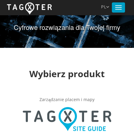
PL
Toggle
navigat
Cyfrowe rozwiązania dla Twojej firmy
Wybierz produkt
Zarządzanie placem i mapy