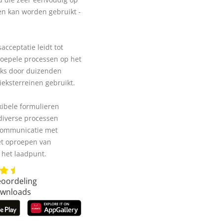
n kan worden gebruikt -
cceptatie leidt tot
soepele processen op het
ijks door duizenden
ieksterreinen gebruikt.
xibele formulieren
 diverse processen
, communicatie met
et oproepen van
 het laadpunt.
eoordeling
ownloads