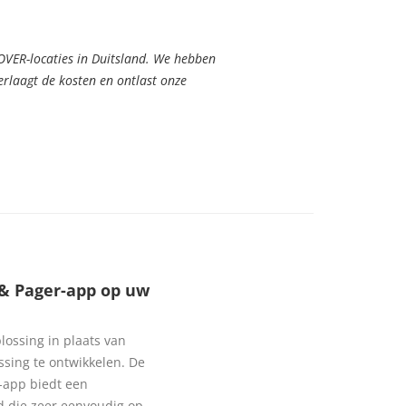
OVER-locaties in Duitsland. We hebben
rlaagt de kosten en ontlast onze
 & Pager-app op uw
ossing in plaats van
ssing te ontwikkelen. De
-app biedt een
d die zeer eenvoudig op