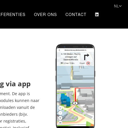
NL
EFERENTIES
OVER ONS
CONTACT
g via app
ment. De app is
 modules kunnen naar
nloaden vanuit de
nbieders (bijv.
 registraties,
tie). Inclusief