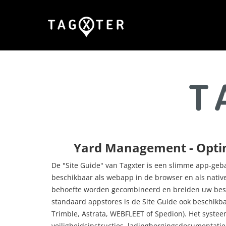
Yard Management - Optim
De "Site Guide" van Tagxter is een slimme app-geb
beschikbaar als webapp in de browser en als nativ
behoefte worden gecombineerd en breiden uw best
standaard appstores is de Site Guide ook beschikb
Trimble, Astrata, WEBFLEET of Spedion). Het systeem
veiligheidsinstructies, ladingborgingsdocumentatie