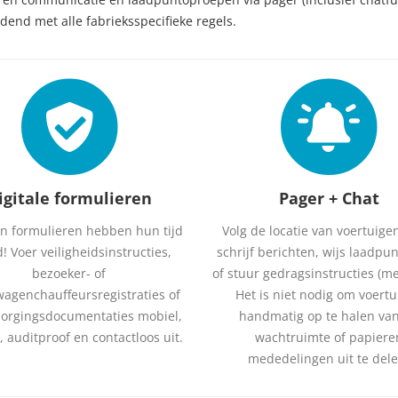
dend met alle fabrieksspecifieke regels.
igitale formulieren
Pager + Chat
n formulieren hebben hun tijd
Volg de locatie van voertuigen 
! Voer veiligheidsinstructies,
schrijf berichten, wijs laadpu
bezoeker- of
of stuur gedragsinstructies (me
wagenchauffeursregistraties of
Het is niet nodig om voert
borgingsdocumentaties mobiel,
handmatig op te halen va
l, auditproof en contactloos uit.
wachtruimte of papiere
mededelingen uit te dele