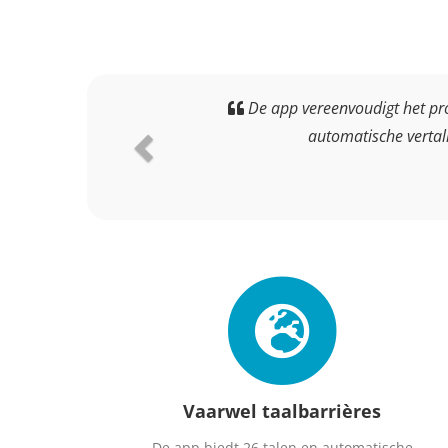
De app vereenvoudigt het proc
automatische vertal
Vaarwel taalbarrières
De app biedt 26 talen en automatische