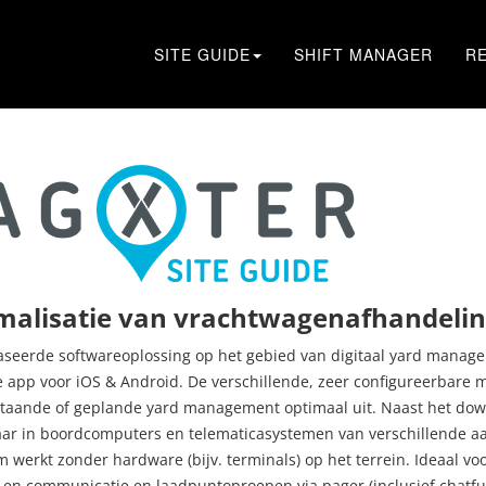
SITE GUIDE
SHIFT MANAGER
R
alisatie van vrachtwagenafhandelin
aseerde softwareoplossing op het gebied van digitaal yard manage
e app voor iOS & Android. De verschillende, zeer configureerbare
aande of geplande yard management optimaal uit. Naast het dow
aar in boordcomputers en telematicasystemen van verschillende aa
 werkt zonder hardware (bijv. terminals) op het terrein. Ideaal voor
 en communicatie en laadpuntoproepen via pager (inclusief chatfunc