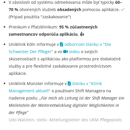
V závislosti od systému odmeňovania môže byť typicky
60–
70 %
otvorených služieb
obsadených
pomocou aplikácie. ✅
(Prípad použitia "zaskakovanie")
Prieskum v Pfalzklinikum:
95 % zúčastnených
zamestnancov odporúča aplikáciu. 👍
Uniklinik Köln informuje v
odbornom článku v "Die
Schwester Der Pfleger"
a vo
videu
o svojich
skúsenostiach s aplikáciou ako platformou pre dodatočné
služby a pre flexibilné zaskakovanie prostredníctvom
aplikácie.
Uniklinik Münster informuje v
článku v "Klinik
Management aktuell"
o používaní Shift Managera na
riadenie poolu:
„Für mich als Leitung ist der Shift Manager ein
Meilenstein der Weiterentwicklung digitaler Möglichkeiten in
der Pflege“
Udo Wälzlein, stellv. Abteilungsleiter des UKM Pflegepools