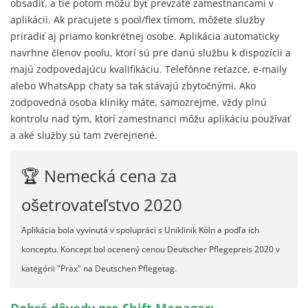
obsadiť, a tie potom môžu byť prevzaté zamestnancami v
aplikácii. Ak pracujete s pool/flex tímom, môžete služby
priradiť aj priamo konkrétnej osobe. Aplikácia automaticky
navrhne členov poolu, ktorí sú pre danú službu k dispozícii a
majú zodpovedajúcu kvalifikáciu. Telefónne reťazce, e-maily
alebo WhatsApp chaty sa tak stávajú zbytočnými. Ako
zodpovedná osoba kliniky máte, samozrejme, vždy plnú
kontrolu nad tým, ktorí zamestnanci môžu aplikáciu používať
a aké služby sú tam zverejnené.
🏆 Nemecká cena za
ošetrovateľstvo 2020
Aplikácia bola vyvinutá v spolupráci s Uniklinik Köln a podľa ich
konceptu. Koncept bol ocenený cenou Deutscher Pflegepreis 2020 v
kategórii "Prax" na Deutschen Pflegetag.