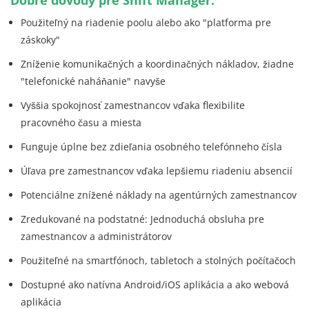
Dobré dôvody pre Shift Manager:
Použiteľný na riadenie poolu alebo ako "platforma pre
záskoky"
Zníženie komunikačných a koordinačných nákladov, žiadne
"telefonické naháňanie" navyše
Vyššia spokojnosť zamestnancov vďaka flexibilite
pracovného času a miesta
Funguje úplne bez zdieľania osobného telefónneho čísla
Úľava pre zamestnancov vďaka lepšiemu riadeniu absencií
Potenciálne znížené náklady na agentúrných zamestnancov
Zredukované na podstatné: Jednoduchá obsluha pre
zamestnancov a administrátorov
Použiteľné na smartfónoch, tabletoch a stolných počítačoch
Dostupné ako natívna Android/iOS aplikácia a ako webová
aplikácia