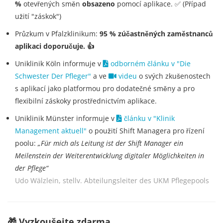
%
otevřených směn
obsazeno
pomocí aplikace. ✅ (Případ
užití "záskok")
Průzkum v Pfalzklinikum:
95 % zúčastněných zaměstnanců
aplikaci doporučuje. 👍
Uniklinik Köln informuje v
odborném článku v "Die
Schwester Der Pfleger"
a ve
videu
o svých zkušenostech
s aplikací jako platformou pro dodatečné směny a pro
flexibilní záskoky prostřednictvím aplikace.
Uniklinik Münster informuje v
článku v "Klinik
Management aktuell"
o použití Shift Managera pro řízení
poolu:
„Für mich als Leitung ist der Shift Manager ein
Meilenstein der Weiterentwicklung digitaler Möglichkeiten in
der Pflege“
Udo Wälzlein, stellv. Abteilungsleiter des UKM Pflegepools
🎁 Vyzkoušejte zdarma