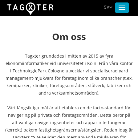
SV
Toggle
navigat
Om oss
Tagxter grundades i mitten av 2015 av fyra
ekonomiinformatiker vid universitetet i Köln. Från våra kontor
i TechnologiePark Cologne utvecklar vi specialiserad yard
management-mjukvara för företag inom olika branscher (t.ex.
kemiparker, kliniker, företagsområden, stålverk, fabriker och
andra verksamhetsområden).
Vårt långsiktiga mål är att etablera en de facto-standard för
navigering på privata och företagsområden. Detta beror på
att vanliga navigeringsenheter och appar inte fungerar
(korrekt) bakom fastighetsgränserna/stängslen. Redan idag är
Tagxters "Site Guide" den mest använda mjukvaran för