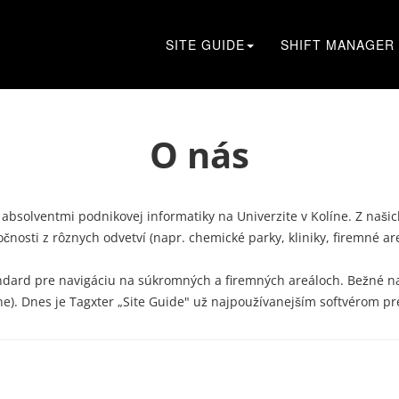
SITE GUIDE
SHIFT MANAGER
O nás
i absolventmi podnikovej informatiky na Univerzite v Kolíne. Z naši
osti z rôznych odvetví (napr. chemické parky, kliniky, firemné areá
ndard pre navigáciu na súkromných a firemných areáloch. Bežné nav
e). Dnes je Tagxter „Site Guide" už najpoužívanejším softvérom pr