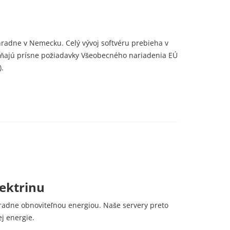
hradne v Nemecku. Celý vývoj softvéru prebieha v
ĺňajú prísne požiadavky Všeobecného nariadenia EÚ
.
lektrinu
hradne obnoviteľnou energiou. Naše servery preto
j energie.