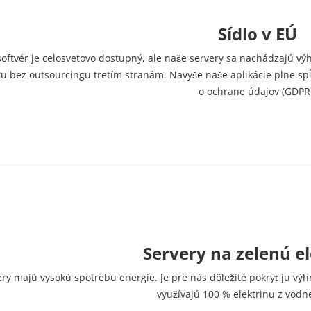
Sídlo v EÚ
oftvér je celosvetovo dostupný, ale naše servery sa nachádzajú vý
 bez outsourcingu tretím stranám. Navyše naše aplikácie plne sp
o ochrane údajov (GDPR)
Servery na zelenú e
ry majú vysokú spotrebu energie. Je pre nás dôležité pokryť ju vý
využívajú 100 % elektrinu z vodne