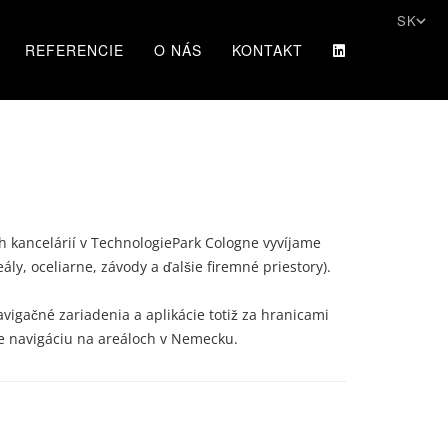
SK
REFERENCIE
O NÁS
KONTAKT
ch kancelárií v TechnologiePark Cologne vyvíjame
ly, oceliarne, závody a ďalšie firemné priestory).
igačné zariadenia a aplikácie totiž za hranicami
e navigáciu na areáloch v Nemecku.