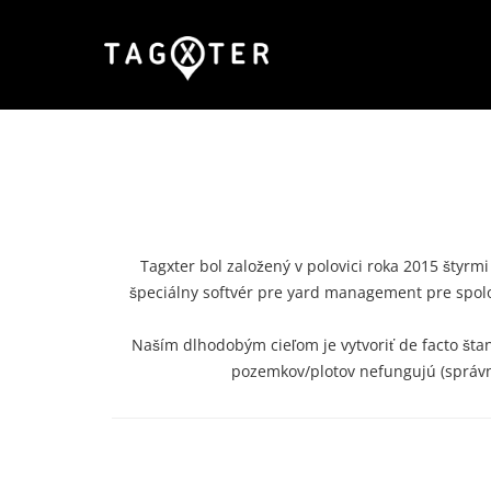
Tagxter bol založený v polovici roka 2015 štyrm
špeciálny softvér pre yard management pre spoločn
Naším dlhodobým cieľom je vytvoriť de facto šta
pozemkov/plotov nefungujú (správn